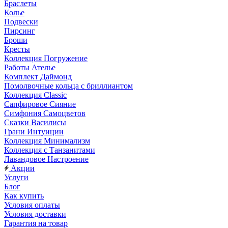
Браслеты
Колье
Подвески
Пирсинг
Броши
Кресты
Коллекция Погружение
Работы Ателье
Комплект Даймонд
Помолвочные кольца с бриллиантом
Коллекция Classic
Сапфировое Сияние
Симфония Самоцветов
Сказки Василисы
Грани Интуиции
Коллекция Минимализм
Коллекция с Танзанитами
Лавандовое Настроение
Акции
Услуги
Блог
Как купить
Условия оплаты
Условия доставки
Гарантия на товар