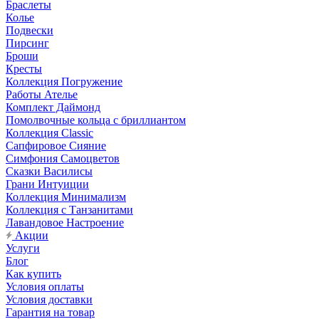
Браслеты
Колье
Подвески
Пирсинг
Броши
Кресты
Коллекция Погружение
Работы Ателье
Комплект Даймонд
Помолвочные кольца с бриллиантом
Коллекция Classic
Сапфировое Сияние
Симфония Самоцветов
Сказки Василисы
Грани Интуиции
Коллекция Минимализм
Коллекция с Танзанитами
Лавандовое Настроение
Акции
Услуги
Блог
Как купить
Условия оплаты
Условия доставки
Гарантия на товар